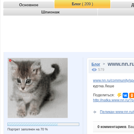
Блог
( 209 )
Основное
Д
Шпионаж
www.nn.ru
>
Блог
579
www.nn.ru/community/s
куртка Леше
Поделиться:
http://natka.www.nn.ru
Пеликан www.nn.ru/c
0 комментариев
. Ва
Портрет заполнен на 70 %