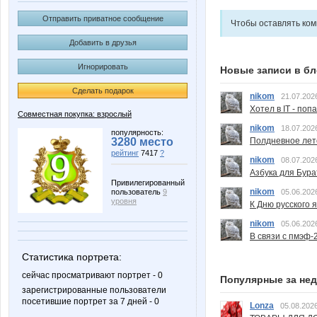
Отправить приватное сообщение
Чтобы оставлять ко
Добавить в друзья
Игнорировать
Новые записи в бл
Сделать подарок
nikom
21.07.202
Хотел в IT - поп
Совместная покупка: взрослый
nikom
18.07.202
популярность:
Полдневное лет
3280 место
рейтинг
7417
?
nikom
08.07.202
Азбука для Бура
Привилегированный
nikom
05.06.202
пользователь
9
уровня
К Дню русского 
nikom
05.06.202
В связи с пмэф-
Статистика портрета:
сейчас просматривают портрет - 0
Популярные за не
зарегистрированные пользователи
посетившие портрет за 7 дней - 0
Lonza
05.08.2026